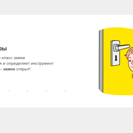
ры
 класс замка
я и определяет инструмент
 –
замок
открыт!