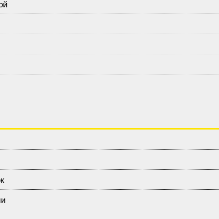
ой
к
ми