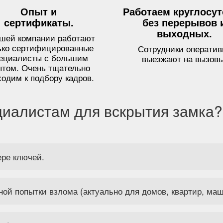
Опыт и
Работаем круглосу
сертификаты.
без перерывов 
выходных.
ашей компании работают
ько сертифицированные
Сотрудники оператив
ециалисты с большим
выезжают на вызовы
ытом. Очень тщательно
ходим к подбору кадров.
циалистам для вскрытия замка?
ере ключей.
ной попытки взлома (актуально для домов, квартир, маш